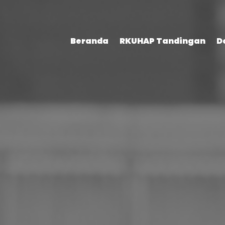
Beranda
RKUHAP Tandingan
D