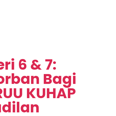
i 6 & 7:
orban Bagi
RUU KUHAP
dilan