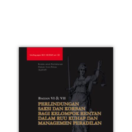
Beranda
RKUHAP Tandingan
D