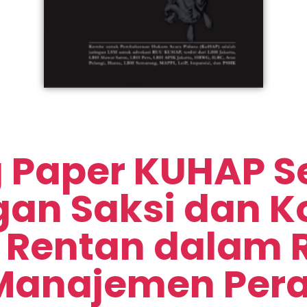
g Paper KUHAP Ser
gan Saksi dan K
 Rentan dalam 
Manajemen Pera